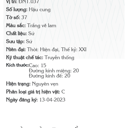
Vị trí:
ĐNT.037
Số lượng:
Hậu cung
Tờ số:
37
Màu sắc:
Trắng vẽ lam
Chất liệu:
Sứ
Sưu tập:
Sứ
Niên đại:
Thời: Hiện đại, Thế kỷ: XXI
Kỹ thuật chế tác:
Truyền thống
Kích thước:
Cao: 15
Đường kính miệng: 20
Đường kính đế: 20
Hiện trạng:
Nguyên vẹn
Phân loại giá trị hiện vật:
C
Ngày đăng ký:
13-04-2023