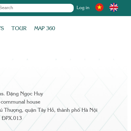
Log in
WS
TOUR
MAP 360
hs. Đặng Ngọc Huy
 communal house
ú Thượng, quận Tây Hồ, thành phố Hà Nội
:
ĐPX.013