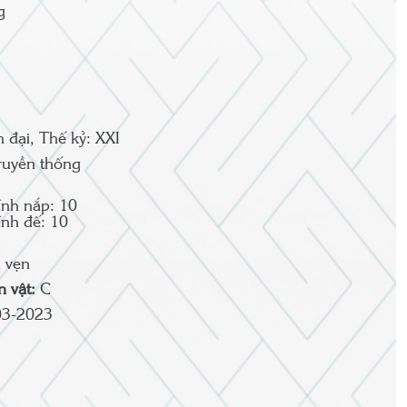
g
n đại, Thế kỷ: XXI
ruyền thống
nh nắp: 10
nh đế: 10
 vẹn
ện vật:
C
03-2023