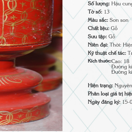
Số lượng:
Hậu cun
Tờ số:
13
Màu sắc:
Sơn son
Chất liệu:
Gỗ
Sưu tập:
Gỗ
Niên đại:
Thời: Hiệ
Kỹ thuật chế tác:
T
Kích thước:
Cao: 18
Đường kí
Đường kí
Hiện trạng:
Nguyên
Phân loại giá trị hi
Ngày đăng ký:
15-