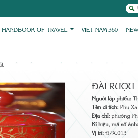
HANDBOOK OF TRAVEL
VIET NAM 360
NE
̣t
ĐÀI RƯỢU
Người lập phiếu:
T
Tên di tích:
Phu Xa
Địa chỉ:
phường Ph
Kí hiệu, mã số ảnh
Vị trí:
ĐPX.013