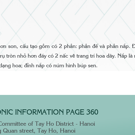
ơn son, cấu tạo gồm có 2 phần: phần đế và phần nắp. Đế 
rụ tròn nhỏ hơn đáy có 2 nấc vẽ trang trí hoa dây. Nắp là 
n dạng hoa; đỉnh nắp có núm hình búp sen.
NIC INFORMATION PAGE 360
Committee of Tay Ho District - Hanoi
 Quan street, Tay Ho, Hanoi