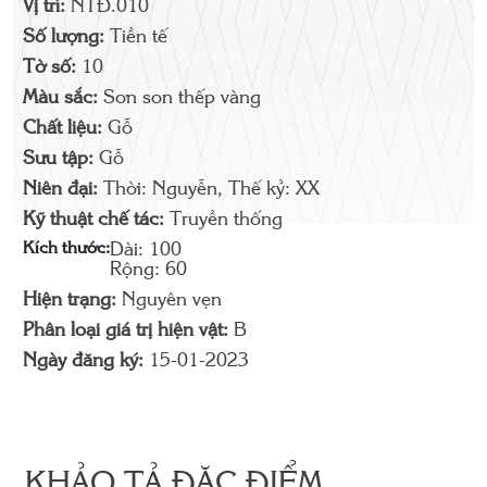
Vị trí:
NTĐ.010
Số lượng:
Tiền tế
Tờ số:
10
Màu sắc:
Sơn son thếp vàng
Chất liệu:
Gỗ
Sưu tập:
Gỗ
Niên đại:
Thời: Nguyễn, Thế kỷ: XX
Kỹ thuật chế tác:
Truyền thống
Kích thước:
Dài: 100
Rộng: 60
Hiện trạng:
Nguyên vẹn
Phân loại giá trị hiện vật:
B
Ngày đăng ký:
15-01-2023
KHẢO TẢ ĐẶC ĐIỂM