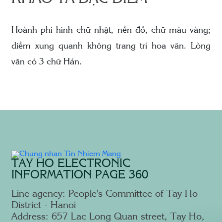
Hoành phi hình chữ nhật, nền đỏ, chữ màu vàng;
diềm xung quanh không trang trí hoa văn. Lòng
văn có 3 chữ Hán.
TAY HO ELECTRONIC
INFORMATION PAGE 360
Line agency: People's Committee of Tay Ho
District - Hanoi
Address: 657 Lac Long Quan street, Tay Ho,