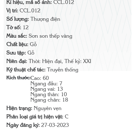
Kí hiệu, mã số ảnh:
CCL.012
Vị trí:
CCL.012
Số lượng:
Thượng điện
Tờ số:
12
Màu sắc:
Sơn son thếp vàng
Chất liệu:
Gỗ
Sưu tập:
Gỗ
Niên đại:
Thời: Hiện đại, Thế kỷ: XXI
Kỹ thuật chế tác:
Truyền thống
Kích thước:
Cao: 60
Ngang đầu: 7
Ngang vai: 13
Ngang thân: 10
Ngang chân: 18
Hiện trạng:
Nguyên vẹn
Phân loại giá trị hiện vật:
C
Ngày đăng ký:
27-03-2023