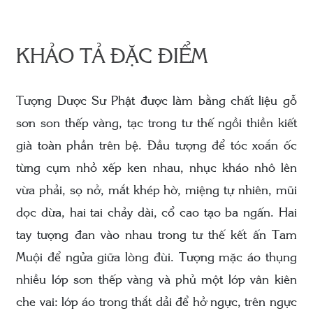
KHẢO TẢ ĐẶC ĐIỂM
Tượng Dược Sư Phật được làm bằng chất liệu gỗ
sơn son thếp vàng, tạc trong tư thế ngồi thiền kiết
già toàn phần trên bệ. Đầu tượng để tóc xoắn ốc
từng cụm nhỏ xếp ken nhau, nhục kháo nhô lên
vừa phải, sọ nở, mắt khép hờ, miệng tự nhiên, mũi
dọc dừa, hai tai chảy dài, cổ cao tạo ba ngấn. Hai
tay tượng đan vào nhau trong tư thế kết ấn Tam
Muội để ngửa giữa lòng đùi. Tượng mặc áo thụng
nhiều lớp sơn thếp vàng và phủ một lớp vân kiên
che vai: lớp áo trong thắt dải để hở ngực, trên ngực