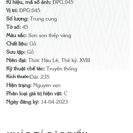
Kí hiệu, mã số ảnh:
ĐPG.045
Vị trí:
ĐPG.045
Số lượng:
Trung cung
Tờ số:
45
Màu sắc:
Sơn son thếp vàng
Chất liệu:
Gỗ
Sưu tập:
Gỗ
Niên đại:
Thời: Hậu Lê, Thế kỷ: XVIII
Kỹ thuật chế tác:
Truyền thống
Kích thước:
Dài: 235
Hiện trạng:
Nguyên vẹn
Phân loại giá trị hiện vật:
C
Ngày đăng ký:
14-04-2023