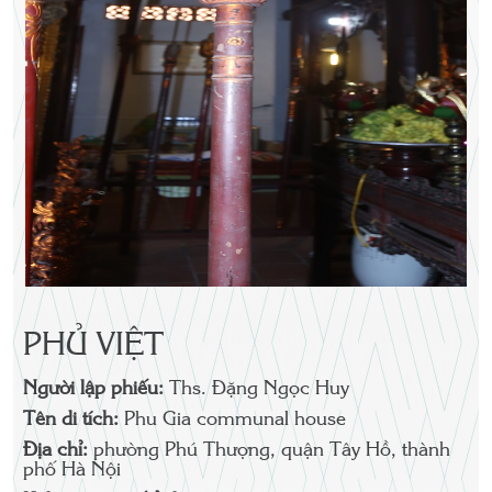
PHỦ VIỆT
Người lập phiếu:
Ths. Đặng Ngọc Huy
Tên di tích:
Phu Gia communal house
Địa chỉ:
phường Phú Thượng, quận Tây Hồ, thành
phố Hà Nội