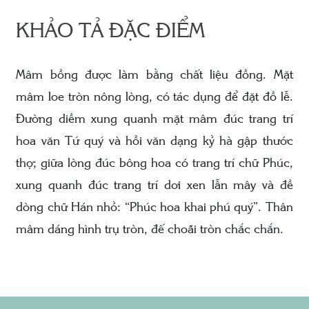
KHẢO TẢ ĐẶC ĐIỂM
Mâm bồng được làm bằng chất liệu đồng. Mặt
mâm loe tròn nông lòng, có tác dụng để đặt đồ lễ.
Đường diềm xung quanh mặt mâm đúc trang trí
hoa văn Tứ quý và hồi văn dạng kỷ hà gập thước
thợ; giữa lòng đúc bông hoa có trang trí chữ Phúc,
xung quanh đúc trang trí dơi xen lẫn mây và đề
dòng chữ Hán nhỏ: “Phúc hoa khai phú quý”. Thân
mâm dáng hình trụ tròn, đế choãi tròn chắc chắn.