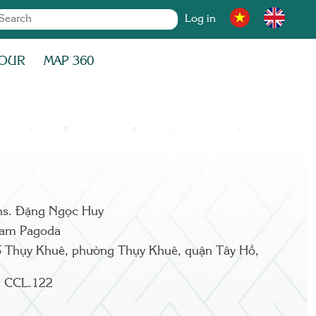
Log in
OUR
MAP 360
hs. Đặng Ngọc Huy
am Pagoda
ố Thụy Khuê, phường Thụy Khuê, quận Tây Hồ,
:
CCL.122