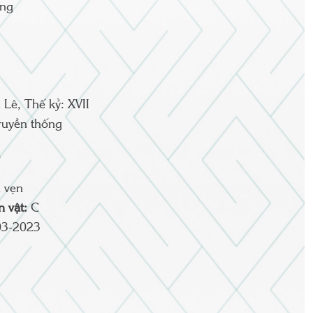
ờng
 Lê, Thế kỷ: XVII
ruyền thống
5
6
 vẹn
ện vật:
C
03-2023