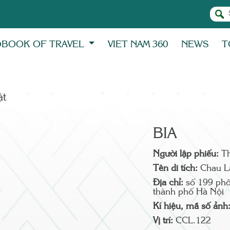
BOOK OF TRAVEL
VIET NAM 360
NEWS
T
̣t
BIA
Người lập phiếu:
T
Tên di tích:
Chau L
Địa chỉ:
số 199 ph
thành phố Hà Nội
Kí hiệu, mã số ảnh
Vị trí:
CCL.122