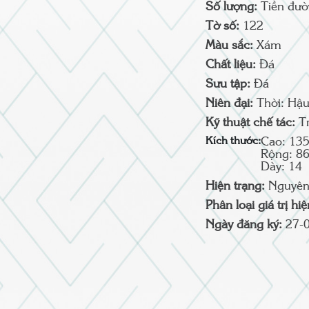
Số lượng:
Tiền đư
Tờ số:
122
Màu sắc:
Xám
Chất liệu:
Đá
Sưu tập:
Đá
Niên đại:
Thời: Hậu
Kỹ thuật chế tác:
T
Kích thước:
Cao: 13
Rộng: 8
Dày: 14
Hiện trạng:
Nguyên
Phân loại giá trị hi
Ngày đăng ký:
27-