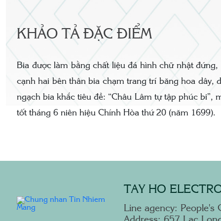
KHẢO TẢ ĐẶC ĐIỂM
Bia được làm bằng chất liệu đá hình chữ nhật đứng, 
cạnh hai bên thân bia chạm trang trí băng hoa dây, 
ngạch bia khắc tiêu đề: “Châu Lâm tự tập phúc bi”, m
tốt tháng 6 niên hiệu Chính Hòa thứ 20 (năm 1699).
TAY HO ELECTRO
Line agency: People's 
Address: 657 Lac Long