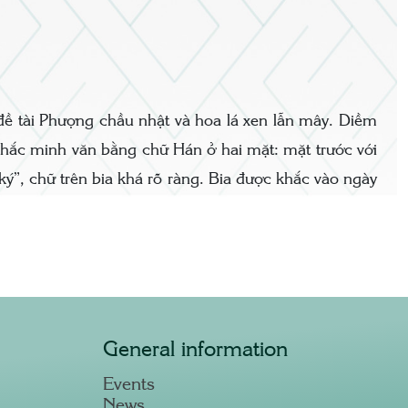
 đề tài Phượng chầu nhật và hoa lá xen lẫn mây. Diềm
 khắc minh văn bằng chữ Hán ở hai mặt: mặt trước với
ký”, chữ trên bia khá rõ ràng. Bia được khắc vào ngày
General information
Events
News