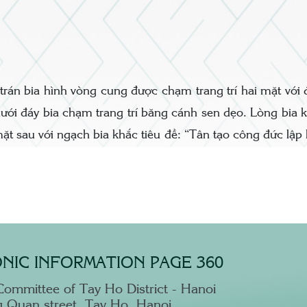
trán bia hình vòng cung được chạm trang trí hai mặt với
dưới đáy bia chạm trang trí băng cánh sen dẹo. Lòng bia
ặt sau với ngạch bia khắc tiêu đề: “Tân tạo công đức lập 
NIC INFORMATION PAGE 360
Committee of Tay Ho District - Hanoi
 Quan street, Tay Ho, Hanoi