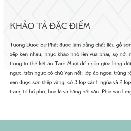
KHẢO TẢ ĐẶC ĐIỂM
Tượng Dược Sư Phật được làm bằng chất liệu gỗ sơn s
xếp ken nhau, nhục kháo nhô lên vừa phải, sọ nở, m
trong tư thế kết ấn Tam Muội để ngửa giữa lòng đùi
ngực, trên ngực có chữ Vạn nổi; lớp áo ngoài trùng r
sen được sơn thếp vàng, có 3 lớp cánh ngửa và 2 lớp
trang trí hổ phù, hoa lá và băng hồi văn. Phía sau lư