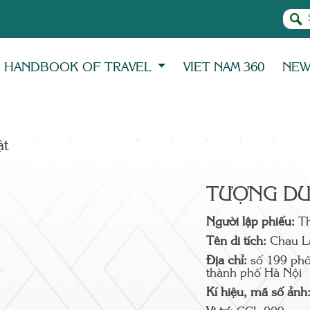
HANDBOOK OF TRAVEL
VIET NAM 360
NE
̣t
TƯỢNG DƯ
Người lập phiếu:
T
Tên di tích:
Chau L
Địa chỉ:
số 199 ph
thành phố Hà Nội
Kí hiệu, mã số ảnh