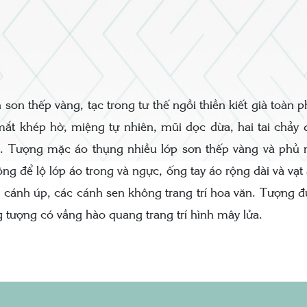
on thếp vàng, tạc trong tư thế ngồi thiền kiết già toàn
ắt khép hờ, miệng tự nhiên, mũi dọc dừa, hai tai chảy 
. Tượng mặc áo thụng nhiều lớp sơn thếp vàng và phủ mộ
ộng để lộ lớp áo trong và ngực, ống tay áo rộng dài và vạt
 cánh úp, các cánh sen không trang trí hoa văn. Tượng đ
ng tượng có vầng hào quang trang trí hình mây lửa.