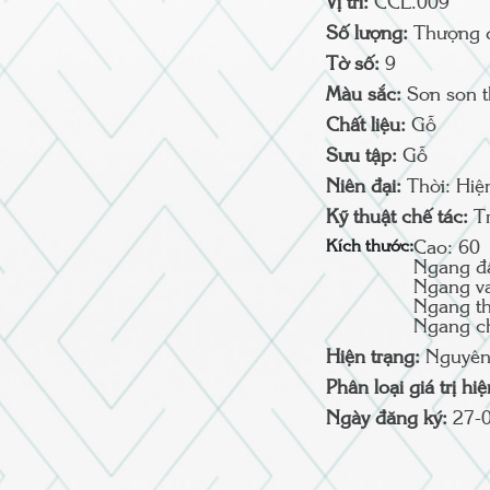
Vị trí:
CCL.009
Số lượng:
Thượng 
Tờ số:
9
Màu sắc:
Sơn son 
Chất liệu:
Gỗ
Sưu tập:
Gỗ
Niên đại:
Thời: Hiệ
Kỹ thuật chế tác:
T
Kích thước:
Cao: 60
Ngang đ
Ngang va
Ngang th
Ngang c
Hiện trạng:
Nguyên
Phân loại giá trị hi
Ngày đăng ký:
27-