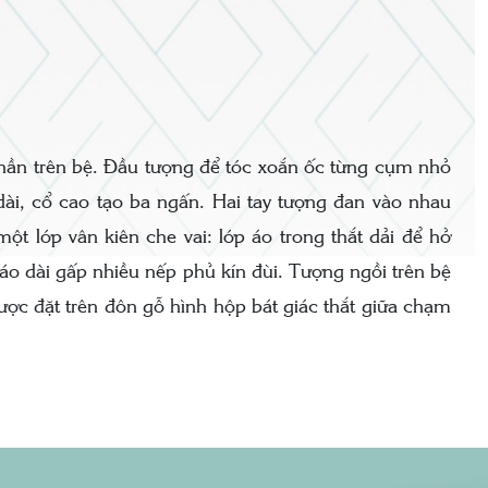
 phần trên bệ. Đầu tượng để tóc xoắn ốc từng cụm nhỏ
dài, cổ cao tạo ba ngấn. Hai tay tượng đan vào nhau
t lớp vân kiên che vai: lớp áo trong thắt dải để hở
 áo dài gấp nhiều nếp phủ kín đùi. Tượng ngồi trên bệ
ược đặt trên đôn gỗ hình hộp bát giác thắt giữa chạm