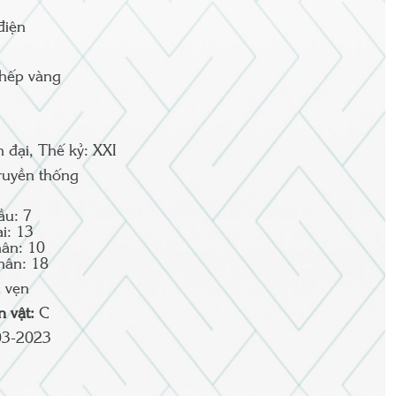
điện
thếp vàng
n đại, Thế kỷ: XXI
ruyền thống
ầu: 7
i: 13
ân: 10
hân: 18
 vẹn
ện vật:
C
03-2023