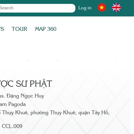
Log in
WS
TOUR
MAP 360
ỢC SƯ PHẬT
hs. Đặng Ngọc Huy
am Pagoda
ố Thụy Khuê, phường Thụy Khuê, quận Tây Hồ,
:
CCL.009