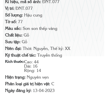
Kí hiệu, mã số ảnh:
ĐNT.077
Vị trí:
ĐNT.077
Số lượng:
Hậu cung
Tờ số:
77
Màu sắc:
Sơn son thếp vàng
Chất liệu:
Gỗ
Sưu tập:
Gỗ
Niên đại:
Thời: Nguyễn, Thế kỷ: XX
Kỹ thuật chế tác:
Truyền thống
Kích thước:
Cao: 44
Dài: 16
Rộng: 14
Hiện trạng:
Nguyên vẹn
Phân loại giá trị hiện vật:
C
Ngày đăng ký:
13-04-2023